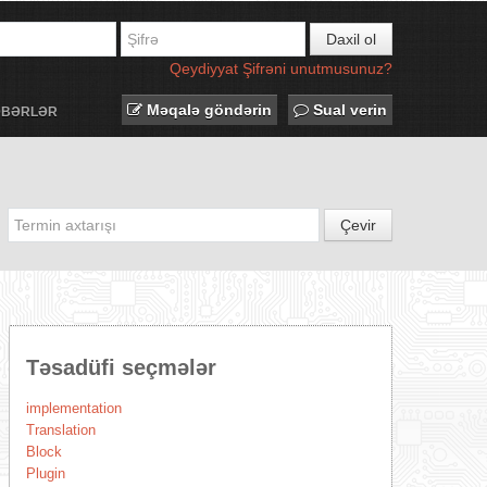
Daxil ol
Qeydiyyat
Şifrəni unutmusunuz?
Məqalə göndərin
Sual verin
ƏBƏRLƏR
Çevir
Təsadüfi seçmələr
implementation
Translation
Block
Plugin