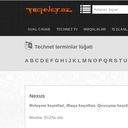
SUAL-CAVAB
TECHNET TV
MƏQALƏLƏR
İŞ ELANL
Technet terminlər lüğəti
A
B
C
D
E
F
G
H
I
J
K
L
M
N
O
P
Q
R
S
T
U
Nexus
Birləşmə keçidləri, Əlaqə keçidləri, Qovuşma keçidl
Mənbə: En2Az.net