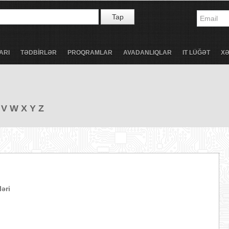
Tap
ARI
TƏDBİRLƏR
PROQRAMLAR
AVADANLIQLAR
IT LÜĞƏT
X
V
W
X
Y
Z
əri