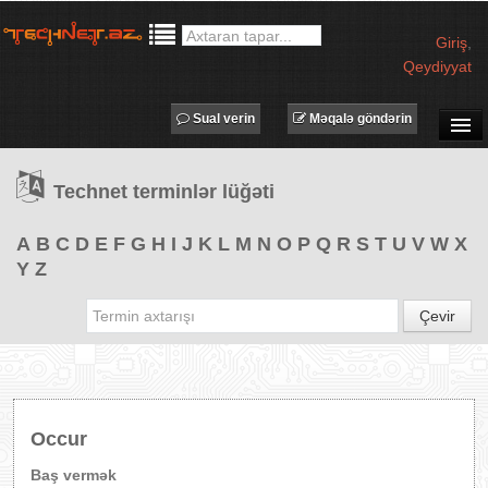
Giriş
,
Qeydiyyat
Sual verin
Məqalə göndərin
SUAL-CAVAB
Technet terminlər lüğəti
TECHNET TV
MƏQALƏLƏR
A
B
C
D
E
F
G
H
I
J
K
L
M
N
O
P
Q
R
S
T
U
V
W
X
Y
Z
İŞ ELANLARI
TƏDBİRLƏR
Çevir
PROQRAMLAR
AVADANLIQLAR
IT LÜĞƏT
Occur
XƏBƏRLƏR
Baş vermək