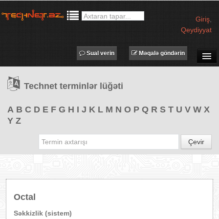
Giriş
,
Qeydiyyat
Sual verin
Məqalə göndərin
SUAL-CAVAB
Technet terminlər lüğəti
TECHNET TV
MƏQALƏLƏR
A
B
C
D
E
F
G
H
I
J
K
L
M
N
O
P
Q
R
S
T
U
V
W
X
Y
Z
İŞ ELANLARI
TƏDBİRLƏR
Çevir
PROQRAMLAR
AVADANLIQLAR
IT LÜĞƏT
Octal
XƏBƏRLƏR
Səkkizlik (sistem)