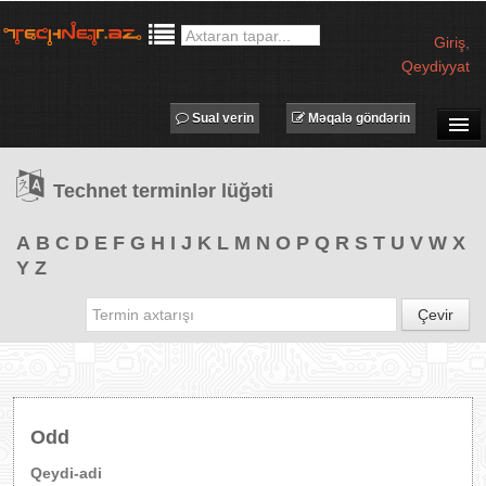
Giriş
,
Qeydiyyat
Sual verin
Məqalə göndərin
SUAL-CAVAB
Technet terminlər lüğəti
TECHNET TV
MƏQALƏLƏR
A
B
C
D
E
F
G
H
I
J
K
L
M
N
O
P
Q
R
S
T
U
V
W
X
Y
Z
İŞ ELANLARI
TƏDBİRLƏR
Çevir
PROQRAMLAR
AVADANLIQLAR
IT LÜĞƏT
Odd
XƏBƏRLƏR
Qeydi-adi