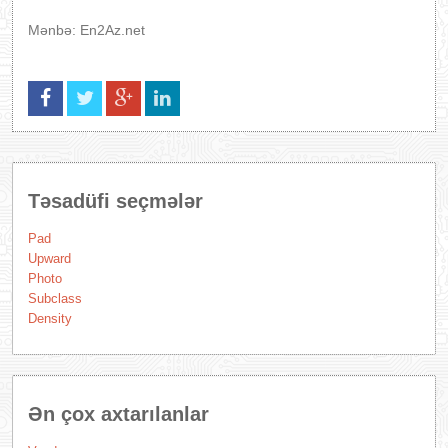
Mənbə: En2Az.net
Təsadüfi seçmələr
Pad
Upward
Photo
Subclass
Density
Ən çox axtarılanlar