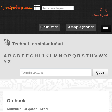
Giriş
,
Qeydiyyat
Sual verin
Məqalə göndərin
SUAL-CAVAB
Technet terminlər lüğəti
TECHNET TV
MƏQALƏLƏR
A
B
C
D
E
F
G
H
I
J
K
L
M
N
O
P
Q
R
S
T
U
V
W
X
Y
Z
İŞ ELANLARI
TƏDBİRLƏR
Çevir
PROQRAMLAR
AVADANLIQLAR
IT LÜĞƏT
On-hook
XƏBƏRLƏR
Mümkün, Əl çatan, Azad