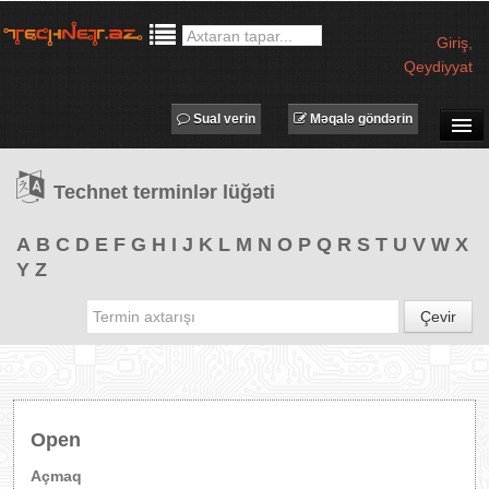
Giriş
,
Qeydiyyat
Sual verin
Məqalə göndərin
SUAL-CAVAB
Technet terminlər lüğəti
TECHNET TV
MƏQALƏLƏR
A
B
C
D
E
F
G
H
I
J
K
L
M
N
O
P
Q
R
S
T
U
V
W
X
Y
Z
İŞ ELANLARI
TƏDBİRLƏR
Çevir
PROQRAMLAR
AVADANLIQLAR
IT LÜĞƏT
Open
XƏBƏRLƏR
Açmaq