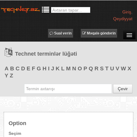
Giriş
,
Qeydiyyat
Sual verin
Məqalə göndərin
SUAL-CAVAB
Technet terminlər lüğəti
TECHNET TV
MƏQALƏLƏR
A
B
C
D
E
F
G
H
I
J
K
L
M
N
O
P
Q
R
S
T
U
V
W
X
Y
Z
İŞ ELANLARI
TƏDBİRLƏR
Çevir
PROQRAMLAR
AVADANLIQLAR
IT LÜĞƏT
Option
XƏBƏRLƏR
Seçim