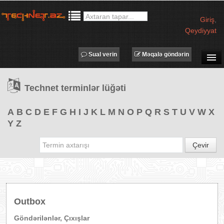
Giriş
,
Qeydiyyat
Sual verin
Məqalə göndərin
SUAL-CAVAB
Technet terminlər lüğəti
TECHNET TV
MƏQALƏLƏR
A
B
C
D
E
F
G
H
I
J
K
L
M
N
O
P
Q
R
S
T
U
V
W
X
Y
Z
İŞ ELANLARI
TƏDBİRLƏR
Çevir
PROQRAMLAR
AVADANLIQLAR
IT LÜĞƏT
Outbox
XƏBƏRLƏR
Göndərilənlər, Çıxışlar