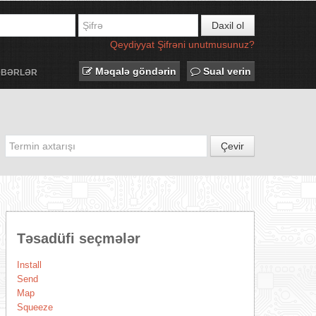
Daxil ol
Qeydiyyat
Şifrəni unutmusunuz?
Məqalə göndərin
Sual verin
ƏBƏRLƏR
Çevir
Təsadüfi seçmələr
Install
Send
Map
Squeeze