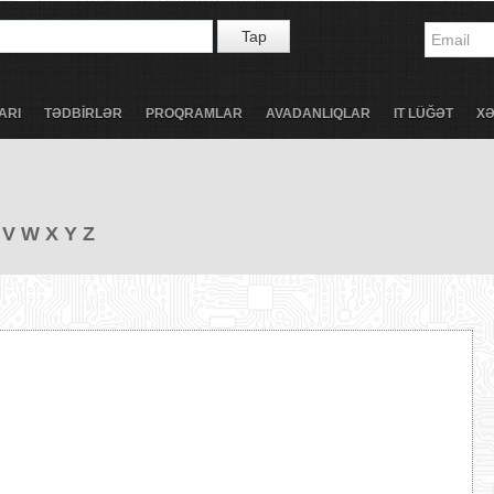
Tap
ARI
TƏDBİRLƏR
PROQRAMLAR
AVADANLIQLAR
IT LÜĞƏT
X
V
W
X
Y
Z