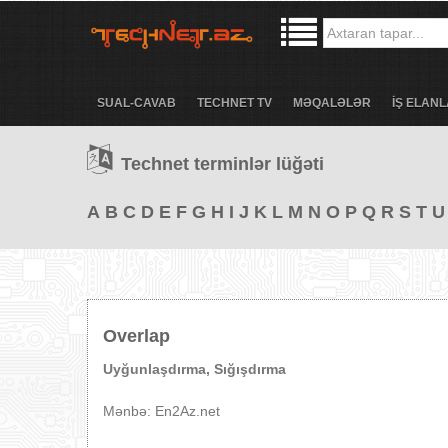
SUAL-CAVAB
TECHNET TV
MƏQALƏLƏR
İŞ ELANL
Technet terminlər lüğəti
A
B
C
D
E
F
G
H
I
J
K
L
M
N
O
P
Q
R
S
T
U
Overlap
Uyğunlaşdırma, Sığışdırma
Mənbə: En2Az.net