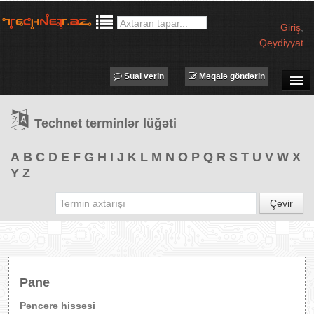
Giriş
,
Qeydiyyat
Sual verin
Məqalə göndərin
SUAL-CAVAB
Technet terminlər lüğəti
TECHNET TV
MƏQALƏLƏR
A
B
C
D
E
F
G
H
I
J
K
L
M
N
O
P
Q
R
S
T
U
V
W
X
Y
Z
İŞ ELANLARI
TƏDBİRLƏR
Çevir
PROQRAMLAR
AVADANLIQLAR
IT LÜĞƏT
Pane
XƏBƏRLƏR
Pəncərə hissəsi