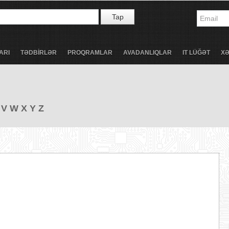
Tap
ARI
TƏDBİRLƏR
PROQRAMLAR
AVADANLIQLAR
IT LÜĞƏT
X
V
W
X
Y
Z