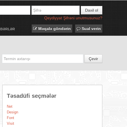
Daxil ol
Qeydiyyat
Şifrəni unutmusunuz?
Məqalə göndərin
Sual verin
ƏBƏRLƏR
Çevir
Təsadüfi seçmələr
Net
Design
Font
Visit