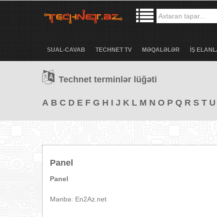
SUAL-CAVAB
TECHNET TV
MƏQALƏLƏR
İŞ ELANL
Technet terminlər lüğəti
A
B
C
D
E
F
G
H
I
J
K
L
M
N
O
P
Q
R
S
T
U
Panel
Panel
Mənbə: En2Az.net