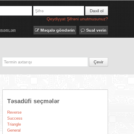
Daxil ol
Qeydiyyat
Şifrəni unutmusunuz?
Məqalə göndərin
Sual verin
ƏBƏRLƏR
Çevir
Təsadüfi seçmələr
Reverse
Success
Triangle
General