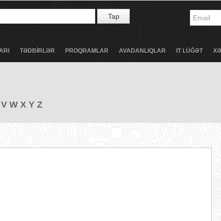
Tap
ARI
TƏDBİRLƏR
PROQRAMLAR
AVADANLIQLAR
IT LÜĞƏT
X
V
W
X
Y
Z