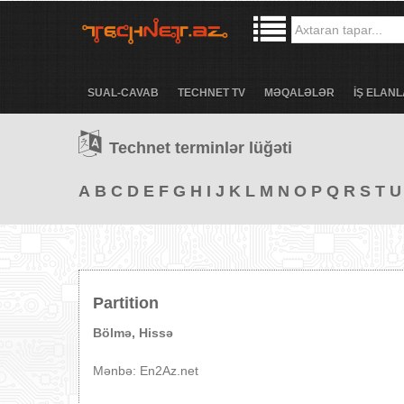
SUAL-CAVAB
TECHNET TV
MƏQALƏLƏR
İŞ ELANL
Technet terminlər lüğəti
A
B
C
D
E
F
G
H
I
J
K
L
M
N
O
P
Q
R
S
T
U
Partition
Bölmə, Hissə
Mənbə: En2Az.net