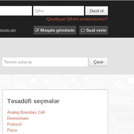
Daxil ol
Qeydiyyat
Şifrəni unutmusunuz?
Məqalə göndərin
Sual verin
ƏBƏRLƏR
Çevir
Təsadüfi seçmələr
Analog Boundary Cell
Downstream
Protocol
Piece