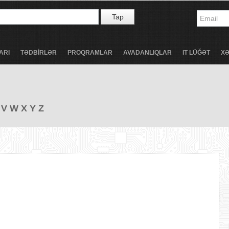
Tap
ARI
TƏDBİRLƏR
PROQRAMLAR
AVADANLIQLAR
IT LÜĞƏT
X
V
W
X
Y
Z