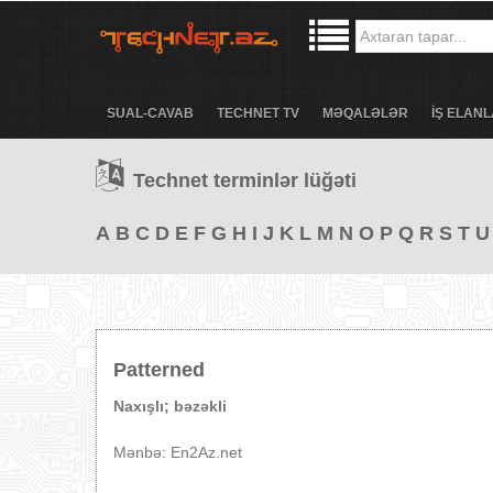
SUAL-CAVAB
TECHNET TV
MƏQALƏLƏR
İŞ ELANL
Technet terminlər lüğəti
A
B
C
D
E
F
G
H
I
J
K
L
M
N
O
P
Q
R
S
T
U
Patterned
Naxışlı; bəzəkli
Mənbə: En2Az.net