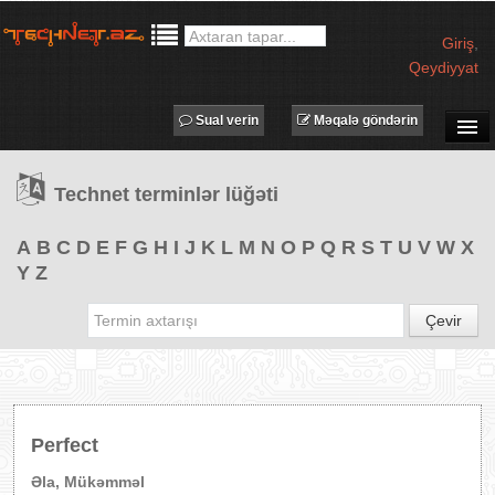
Giriş
,
Qeydiyyat
Sual verin
Məqalə göndərin
SUAL-CAVAB
Technet terminlər lüğəti
TECHNET TV
MƏQALƏLƏR
A
B
C
D
E
F
G
H
I
J
K
L
M
N
O
P
Q
R
S
T
U
V
W
X
Y
Z
İŞ ELANLARI
TƏDBİRLƏR
Çevir
PROQRAMLAR
AVADANLIQLAR
IT LÜĞƏT
Perfect
XƏBƏRLƏR
Əla, Mükəmməl