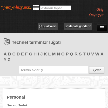
Giriş
,
Qeydiyyat
Sual verin
Məqalə göndərin
SUAL-CAVAB
Technet terminlər lüğəti
TECHNET TV
MƏQALƏLƏR
A
B
C
D
E
F
G
H
I
J
K
L
M
N
O
P
Q
R
S
T
U
V
W
X
Y
Z
İŞ ELANLARI
TƏDBİRLƏR
Çevir
PROQRAMLAR
AVADANLIQLAR
IT LÜĞƏT
Personal
XƏBƏRLƏR
Şəxsi, Əmlək