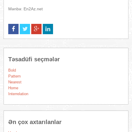
Mənbə: En2Az.net
Təsadüfi seçmələr
Bold
Pattern
Nearest
Home
Interrelation
Ən çox axtarılanlar