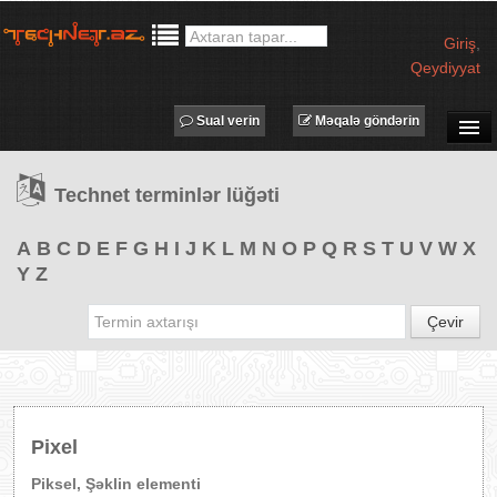
Giriş
,
Qeydiyyat
Sual verin
Məqalə göndərin
SUAL-CAVAB
Technet terminlər lüğəti
TECHNET TV
MƏQALƏLƏR
A
B
C
D
E
F
G
H
I
J
K
L
M
N
O
P
Q
R
S
T
U
V
W
X
Y
Z
İŞ ELANLARI
TƏDBİRLƏR
Çevir
PROQRAMLAR
AVADANLIQLAR
IT LÜĞƏT
Pixel
XƏBƏRLƏR
Piksel, Şəklin elementi