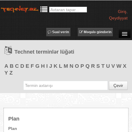
Giriş
,
Qeydiyyat
Sual verin
Məqalə göndərin
SUAL-CAVAB
Technet terminlər lüğəti
TECHNET TV
MƏQALƏLƏR
A
B
C
D
E
F
G
H
I
J
K
L
M
N
O
P
Q
R
S
T
U
V
W
X
Y
Z
İŞ ELANLARI
TƏDBİRLƏR
Çevir
PROQRAMLAR
AVADANLIQLAR
IT LÜĞƏT
Plan
XƏBƏRLƏR
Plan