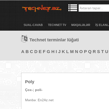
SUAL-CAVAB
TECHNET TV
MƏQALƏLƏR
İŞ ELANL
Technet terminlər lüğəti
A
B
C
D
E
F
G
H
I
J
K
L
M
N
O
P
Q
R
S
T
U
Poly
Çox-; poli-
Mənbə: En2Az.net