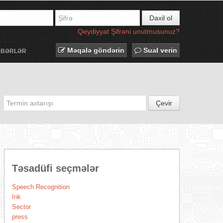
Daxil ol
Qeydiyyat
Şifrəni unutmusunuz?
Məqalə göndərin
Sual verin
ƏBƏRLƏR
Çevir
Təsadüfi seçmələr
Speech Recognition
Ink
Sector
press