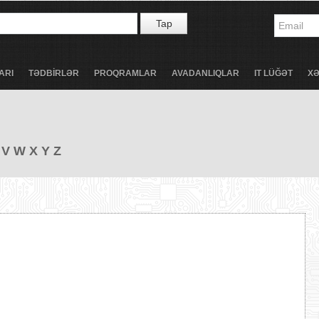
Tap
ARI
TƏDBİRLƏR
PROQRAMLAR
AVADANLIQLAR
IT LÜĞƏT
X
V
W
X
Y
Z