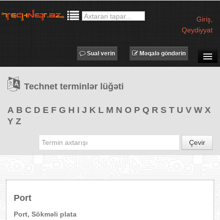
Giriş
,
Qeydiyyat
Sual verin
Məqalə göndərin
SUAL-CAVAB
Technet terminlər lüğəti
TECHNET TV
MƏQALƏLƏR
A
B
C
D
E
F
G
H
I
J
K
L
M
N
O
P
Q
R
S
T
U
V
W
X
Y
Z
İŞ ELANLARI
TƏDBİRLƏR
Çevir
PROQRAMLAR
AVADANLIQLAR
IT LÜĞƏT
Port
XƏBƏRLƏR
Port, Sökməli plata