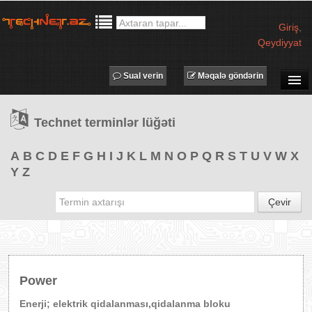
Giriş
,
Qeydiyyat
Sual verin
Məqalə göndərin
SUAL-CAVAB
Technet terminlər lüğəti
TECHNET TV
MƏQALƏLƏR
A
B
C
D
E
F
G
H
I
J
K
L
M
N
O
P
Q
R
S
T
U
V
W
X
Y
Z
İŞ ELANLARI
TƏDBİRLƏR
Çevir
PROQRAMLAR
AVADANLIQLAR
IT LÜĞƏT
Power
XƏBƏRLƏR
Enerji; elektrik qidalanması,qidalanma bloku