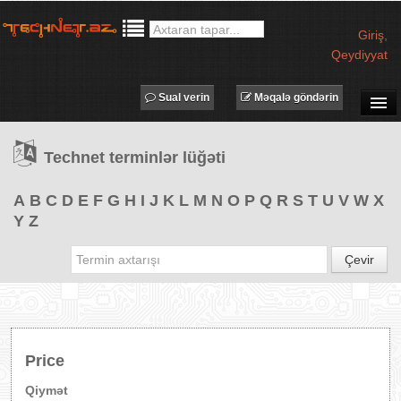
Giriş
,
Qeydiyyat
Sual verin
Məqalə göndərin
SUAL-CAVAB
Technet terminlər lüğəti
TECHNET TV
MƏQALƏLƏR
A
B
C
D
E
F
G
H
I
J
K
L
M
N
O
P
Q
R
S
T
U
V
W
X
Y
Z
İŞ ELANLARI
TƏDBİRLƏR
Çevir
PROQRAMLAR
AVADANLIQLAR
IT LÜĞƏT
Price
XƏBƏRLƏR
Qiymət