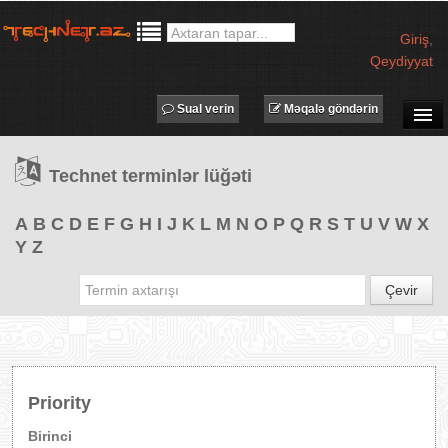
Giriş
,
Qeydiyyat
Sual verin
Məqalə göndərin
SUAL-CAVAB
Technet terminlər lüğəti
TECHNET TV
MƏQALƏLƏR
A
B
C
D
E
F
G
H
I
J
K
L
M
N
O
P
Q
R
S
T
U
V
W
X
Y
Z
İŞ ELANLARI
TƏDBİRLƏR
Çevir
PROQRAMLAR
AVADANLIQLAR
IT LÜĞƏT
Priority
XƏBƏRLƏR
Birinci