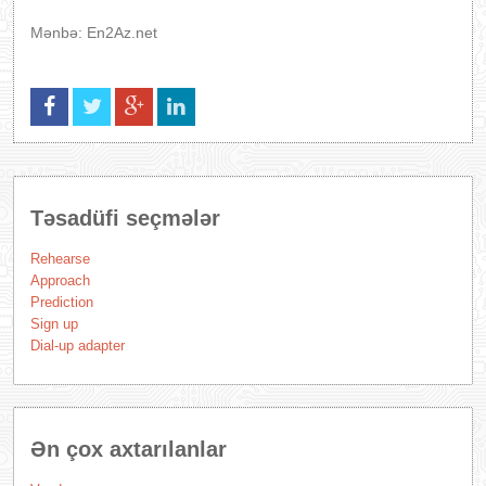
Mənbə: En2Az.net
Təsadüfi seçmələr
Rehearse
Approach
Prediction
Sign up
Dial-up adapter
Ən çox axtarılanlar