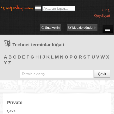
Giriş
,
Qeydiyyat
Sual verin
Məqalə göndərin
SUAL-CAVAB
Technet terminlər lüğəti
TECHNET TV
MƏQALƏLƏR
A
B
C
D
E
F
G
H
I
J
K
L
M
N
O
P
Q
R
S
T
U
V
W
X
Y
Z
İŞ ELANLARI
TƏDBİRLƏR
Çevir
PROQRAMLAR
AVADANLIQLAR
IT LÜĞƏT
Private
XƏBƏRLƏR
Şəxsi