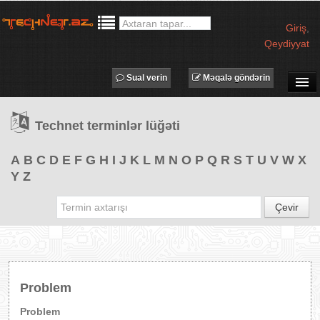
Giriş
,
Qeydiyyat
Sual verin
Məqalə göndərin
SUAL-CAVAB
Technet terminlər lüğəti
TECHNET TV
MƏQALƏLƏR
A
B
C
D
E
F
G
H
I
J
K
L
M
N
O
P
Q
R
S
T
U
V
W
X
Y
Z
İŞ ELANLARI
TƏDBİRLƏR
Çevir
PROQRAMLAR
AVADANLIQLAR
IT LÜĞƏT
Problem
XƏBƏRLƏR
Problem