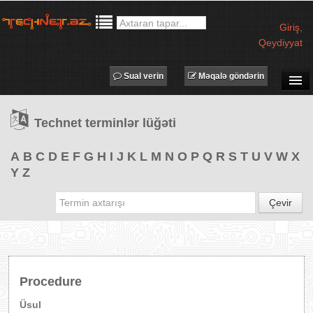
Giriş
,
Qeydiyyat
Sual verin
Məqalə göndərin
SUAL-CAVAB
Technet terminlər lüğəti
TECHNET TV
MƏQALƏLƏR
A
B
C
D
E
F
G
H
I
J
K
L
M
N
O
P
Q
R
S
T
U
V
W
X
Y
Z
İŞ ELANLARI
TƏDBİRLƏR
Çevir
PROQRAMLAR
AVADANLIQLAR
IT LÜĞƏT
Procedure
XƏBƏRLƏR
Üsul