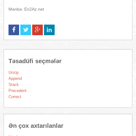
Mənbə: En2Az.net
Təsadüfi seçmələr
Unzip
Append
Stack
Precedent
Correct
Ən çox axtarılanlar