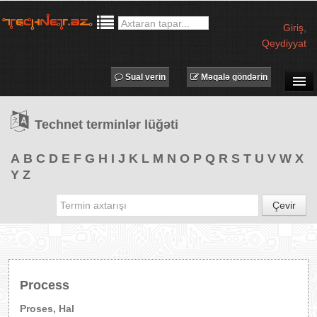
Giriş
,
Qeydiyyat
Sual verin
Məqalə göndərin
SUAL-CAVAB
Technet terminlər lüğəti
TECHNET TV
MƏQALƏLƏR
A
B
C
D
E
F
G
H
I
J
K
L
M
N
O
P
Q
R
S
T
U
V
W
X
Y
Z
İŞ ELANLARI
TƏDBİRLƏR
Çevir
PROQRAMLAR
AVADANLIQLAR
IT LÜĞƏT
Process
XƏBƏRLƏR
Proses, Hal