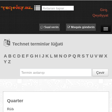
Giriş
,
Qeydiyyat
Sual verin
Məqalə göndərin
SUAL-CAVAB
Technet terminlər lüğəti
TECHNET TV
MƏQALƏLƏR
A
B
C
D
E
F
G
H
I
J
K
L
M
N
O
P
Q
R
S
T
U
V
W
X
Y
Z
İŞ ELANLARI
TƏDBİRLƏR
Çevir
PROQRAMLAR
AVADANLIQLAR
IT LÜĞƏT
Quarter
XƏBƏRLƏR
Rüb