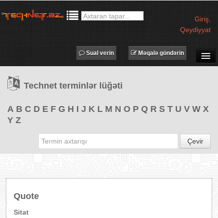
Giriş
,
Qeydiyyat
Sual verin
Məqalə göndərin
SUAL-CAVAB
Technet terminlər lüğəti
TECHNET TV
MƏQALƏLƏR
A
B
C
D
E
F
G
H
I
J
K
L
M
N
O
P
Q
R
S
T
U
V
W
X
Y
Z
İŞ ELANLARI
TƏDBİRLƏR
Çevir
PROQRAMLAR
AVADANLIQLAR
IT LÜĞƏT
Quote
XƏBƏRLƏR
Sitat