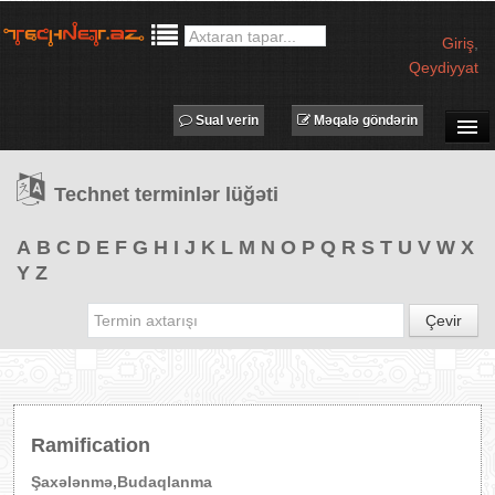
Giriş
,
Qeydiyyat
Sual verin
Məqalə göndərin
SUAL-CAVAB
Technet terminlər lüğəti
TECHNET TV
MƏQALƏLƏR
A
B
C
D
E
F
G
H
I
J
K
L
M
N
O
P
Q
R
S
T
U
V
W
X
Y
Z
İŞ ELANLARI
TƏDBİRLƏR
Çevir
PROQRAMLAR
AVADANLIQLAR
IT LÜĞƏT
Ramification
XƏBƏRLƏR
Şaxələnmə,Budaqlanma