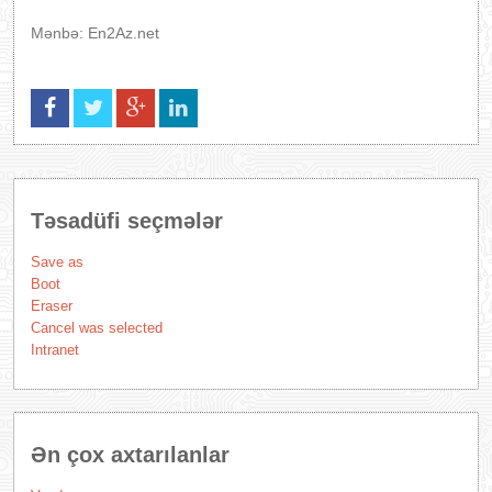
Mənbə: En2Az.net
Təsadüfi seçmələr
Save as
Boot
Eraser
Cancel was selected
Intranet
Ən çox axtarılanlar