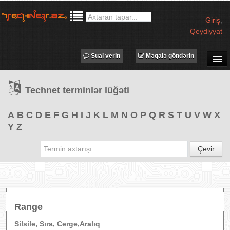
Giriş
,
Qeydiyyat
Sual verin
Məqalə göndərin
SUAL-CAVAB
Technet terminlər lüğəti
TECHNET TV
MƏQALƏLƏR
A
B
C
D
E
F
G
H
I
J
K
L
M
N
O
P
Q
R
S
T
U
V
W
X
Y
Z
İŞ ELANLARI
TƏDBİRLƏR
Çevir
PROQRAMLAR
AVADANLIQLAR
IT LÜĞƏT
Range
XƏBƏRLƏR
Silsilə, Sıra, Cərgə,Aralıq