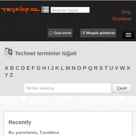
Giriş
,
Qeydiyyat
Sual verin
Məqalə göndərin
SUAL-CAVAB
Technet terminlər lüğəti
TECHNET TV
MƏQALƏLƏR
A
B
C
D
E
F
G
H
I
J
K
L
M
N
O
P
Q
R
S
T
U
V
W
X
Y
Z
İŞ ELANLARI
TƏDBİRLƏR
Çevir
PROQRAMLAR
AVADANLIQLAR
IT LÜĞƏT
Recently
XƏBƏRLƏR
Bu yaxınlarda, Təzəlikcə