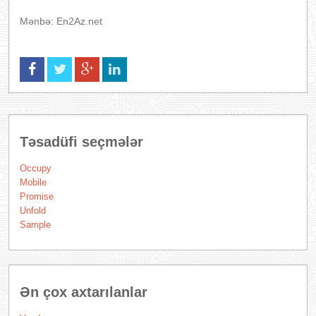
Mənbə: En2Az.net
Təsadüfi seçmələr
Occupy
Mobile
Promise
Unfold
Sample
Ən çox axtarılanlar