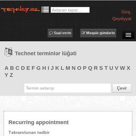
Giriş
,
Qeydiyyat
Sual verin
Məqalə göndərin
SUAL-CAVAB
Technet terminlər lüğəti
TECHNET TV
MƏQALƏLƏR
A
B
C
D
E
F
G
H
I
J
K
L
M
N
O
P
Q
R
S
T
U
V
W
X
Y
Z
İŞ ELANLARI
TƏDBİRLƏR
Çevir
PROQRAMLAR
AVADANLIQLAR
IT LÜĞƏT
Recurring appointment
XƏBƏRLƏR
Təkrarolunan tədbir