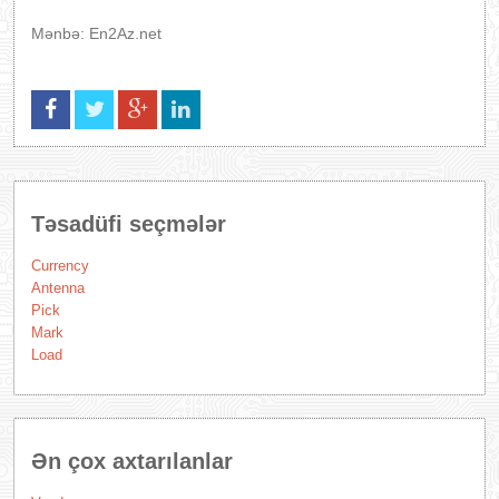
Mənbə: En2Az.net
Təsadüfi seçmələr
Currency
Antenna
Pick
Mark
Load
Ən çox axtarılanlar