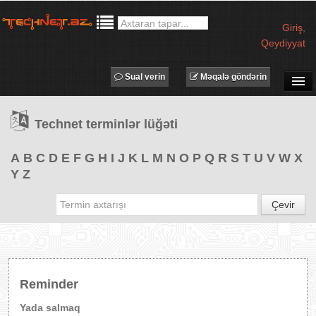
Giriş
,
Qeydiyyat
Sual verin
Məqalə göndərin
SUAL-CAVAB
Technet terminlər lüğəti
TECHNET TV
MƏQALƏLƏR
A
B
C
D
E
F
G
H
I
J
K
L
M
N
O
P
Q
R
S
T
U
V
W
X
Y
Z
İŞ ELANLARI
TƏDBİRLƏR
Çevir
PROQRAMLAR
AVADANLIQLAR
IT LÜĞƏT
Reminder
XƏBƏRLƏR
Yada salmaq