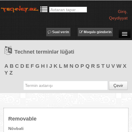
Giriş
,
Qeydiyyat
Sual verin
Məqalə göndərin
SUAL-CAVAB
Technet terminlər lüğəti
TECHNET TV
MƏQALƏLƏR
A
B
C
D
E
F
G
H
I
J
K
L
M
N
O
P
Q
R
S
T
U
V
W
X
Y
Z
İŞ ELANLARI
TƏDBİRLƏR
Çevir
PROQRAMLAR
AVADANLIQLAR
IT LÜĞƏT
Removable
XƏBƏRLƏR
Növbəli