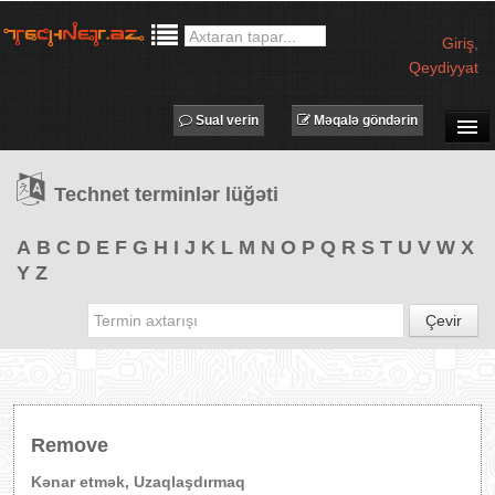
Giriş
,
Qeydiyyat
Sual verin
Məqalə göndərin
SUAL-CAVAB
Technet terminlər lüğəti
TECHNET TV
MƏQALƏLƏR
A
B
C
D
E
F
G
H
I
J
K
L
M
N
O
P
Q
R
S
T
U
V
W
X
Y
Z
İŞ ELANLARI
TƏDBİRLƏR
Çevir
PROQRAMLAR
AVADANLIQLAR
IT LÜĞƏT
Remove
XƏBƏRLƏR
Kənar etmək, Uzaqlaşdırmaq