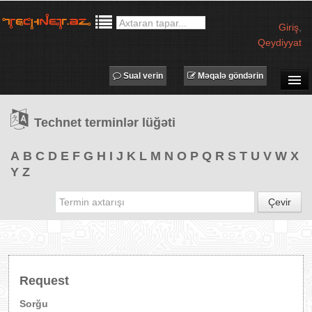
Giriş
,
Qeydiyyat
Sual verin
Məqalə göndərin
SUAL-CAVAB
Technet terminlər lüğəti
TECHNET TV
MƏQALƏLƏR
A
B
C
D
E
F
G
H
I
J
K
L
M
N
O
P
Q
R
S
T
U
V
W
X
Y
Z
İŞ ELANLARI
TƏDBİRLƏR
Çevir
PROQRAMLAR
AVADANLIQLAR
IT LÜĞƏT
Request
XƏBƏRLƏR
Sorğu