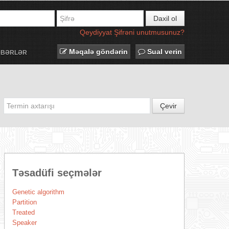
Daxil ol
Qeydiyyat
Şifrəni unutmusunuz?
Məqalə göndərin
Sual verin
ƏBƏRLƏR
Çevir
Təsadüfi seçmələr
Genetic algorithm
Partition
Treated
Speaker