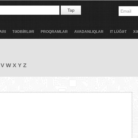
Tap
ARI
TƏDBİRLƏR
PROQRAMLAR
AVADANLIQLAR
IT LÜĞƏT
X
V
W
X
Y
Z