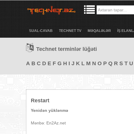
SUAL-CAVAB
TECHNET TV
MƏQALƏLƏR
İŞ ELANL
Technet terminlər lüğəti
A
B
C
D
E
F
G
H
I
J
K
L
M
N
O
P
Q
R
S
T
U
Restart
Yenidən yüklənmə
Mənbə: En2Az.net