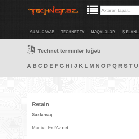
SUAL-CAVAB
TECHNET TV
MƏQALƏLƏR
İŞ ELANL
Technet terminlər lüğəti
A
B
C
D
E
F
G
H
I
J
K
L
M
N
O
P
Q
R
S
T
U
Retain
Saxlamaq
Mənbə: En2Az.net