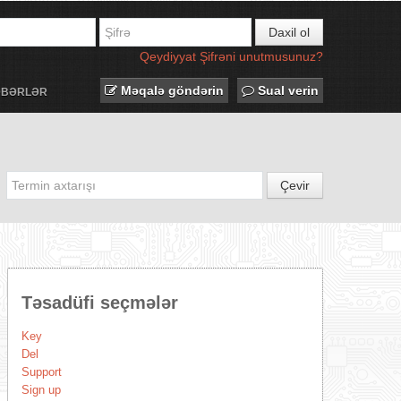
Daxil ol
Qeydiyyat
Şifrəni unutmusunuz?
Məqalə göndərin
Sual verin
ƏBƏRLƏR
Çevir
Təsadüfi seçmələr
Key
Del
Support
Sign up