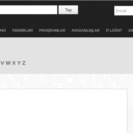
Tap
ARI
TƏDBİRLƏR
PROQRAMLAR
AVADANLIQLAR
IT LÜĞƏT
X
V
W
X
Y
Z