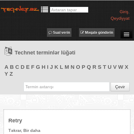
Giriş
,
Qeydiyyat
Sual verin
Məqalə göndərin
SUAL-CAVAB
Technet terminlər lüğəti
TECHNET TV
MƏQALƏLƏR
A
B
C
D
E
F
G
H
I
J
K
L
M
N
O
P
Q
R
S
T
U
V
W
X
Y
Z
İŞ ELANLARI
TƏDBİRLƏR
Çevir
PROQRAMLAR
AVADANLIQLAR
IT LÜĞƏT
Retry
XƏBƏRLƏR
Təkrar, Bir daha