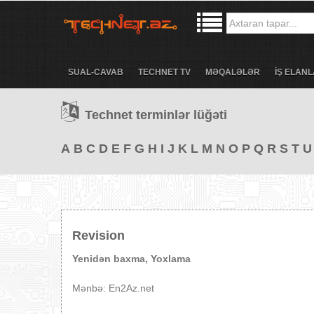
SUAL-CAVAB
TECHNET TV
MƏQALƏLƏR
İŞ ELANL
Technet terminlər lüğəti
A
B
C
D
E
F
G
H
I
J
K
L
M
N
O
P
Q
R
S
T
U
Revision
Yenidən baxma, Yoxlama
Mənbə: En2Az.net