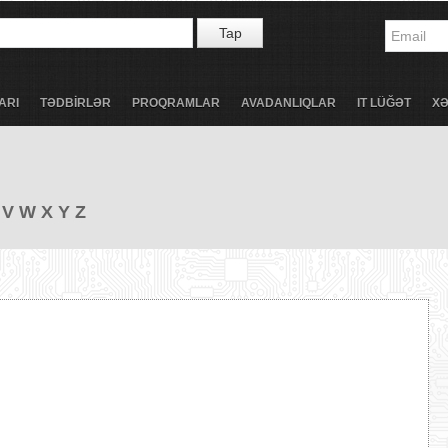
Tap
ARI
TƏDBİRLƏR
PROQRAMLAR
AVADANLIQLAR
IT LÜĞƏT
X
V
W
X
Y
Z