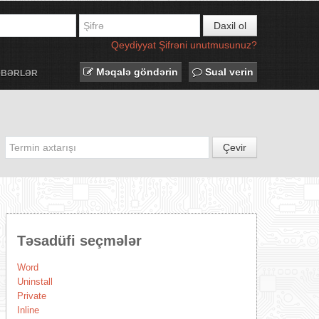
Daxil ol
Qeydiyyat
Şifrəni unutmusunuz?
Məqalə göndərin
Sual verin
ƏBƏRLƏR
Çevir
Təsadüfi seçmələr
Word
Uninstall
Private
Inline