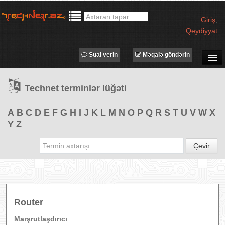
Giriş
,
Qeydiyyat
Sual verin
Məqalə göndərin
SUAL-CAVAB
Technet terminlər lüğəti
TECHNET TV
MƏQALƏLƏR
A
B
C
D
E
F
G
H
I
J
K
L
M
N
O
P
Q
R
S
T
U
V
W
X
Y
Z
İŞ ELANLARI
TƏDBİRLƏR
Çevir
PROQRAMLAR
AVADANLIQLAR
IT LÜĞƏT
Router
XƏBƏRLƏR
Marşrutlaşdırıcı