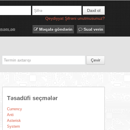
Daxil ol
Qeydiyyat
Şifrəni unutmusunuz?
Məqalə göndərin
Sual verin
ƏBƏRLƏR
Çevir
Təsadüfi seçmələr
Currency
Anti
Asterisk
System