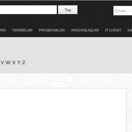
Tap
ARI
TƏDBİRLƏR
PROQRAMLAR
AVADANLIQLAR
IT LÜĞƏT
X
V
W
X
Y
Z