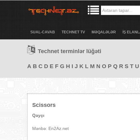
SUAL-CAVAB
TECHNET TV
MƏQALƏLƏR
İŞ ELANL
Technet terminlər lüğəti
A
B
C
D
E
F
G
H
I
J
K
L
M
N
O
P
Q
R
S
T
U
Scissors
Qayçı
Mənbə: En2Az.net