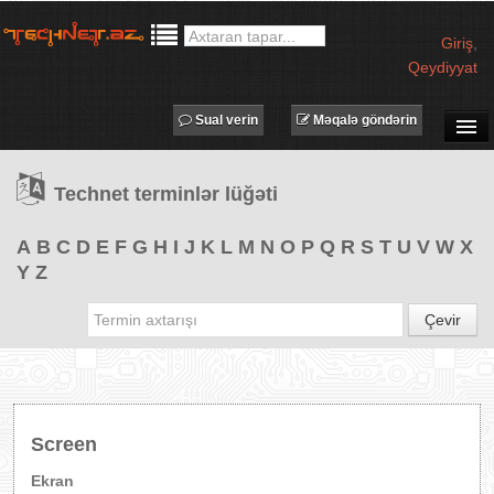
Giriş
,
Qeydiyyat
Sual verin
Məqalə göndərin
SUAL-CAVAB
Technet terminlər lüğəti
TECHNET TV
MƏQALƏLƏR
A
B
C
D
E
F
G
H
I
J
K
L
M
N
O
P
Q
R
S
T
U
V
W
X
Y
Z
İŞ ELANLARI
TƏDBİRLƏR
Çevir
PROQRAMLAR
AVADANLIQLAR
IT LÜĞƏT
Screen
XƏBƏRLƏR
Ekran