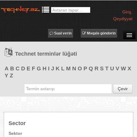
Giriş
,
Qeydiyyat
Sual verin
Məqalə göndərin
SUAL-CAVAB
Technet terminlər lüğəti
TECHNET TV
MƏQALƏLƏR
A
B
C
D
E
F
G
H
I
J
K
L
M
N
O
P
Q
R
S
T
U
V
W
X
Y
Z
İŞ ELANLARI
TƏDBİRLƏR
Çevir
PROQRAMLAR
AVADANLIQLAR
IT LÜĞƏT
Sector
XƏBƏRLƏR
Sektor