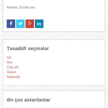
Mənbə: En2Az.net
Təsadüfi seçmələr
Yet
Hue
Chip set
Queue
Subscript
Ən çox axtarılanlar