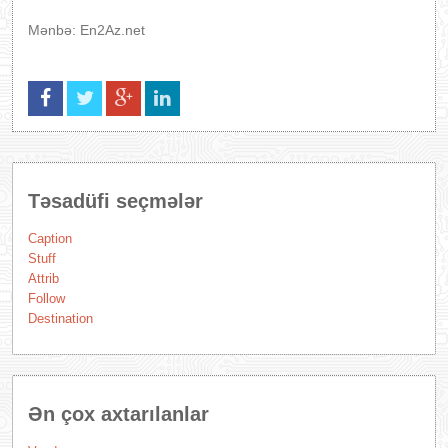
Mənbə: En2Az.net
Təsadüfi seçmələr
Caption
Stuff
Attrib
Follow
Destination
Ən çox axtarılanlar