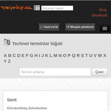
Giriş
,
Qeydiyyat
Sual verin
Məqalə göndərin
SUAL-CAVAB
Technet terminlər lüğəti
TECHNET TV
MƏQALƏLƏR
A
B
C
D
E
F
G
H
I
J
K
L
M
N
O
P
Q
R
S
T
U
V
W
X
Y
Z
İŞ ELANLARI
TƏDBİRLƏR
Çevir
PROQRAMLAR
AVADANLIQLAR
IT LÜĞƏT
Sent
XƏBƏRLƏR
Göndərilmiş,Göndərilən