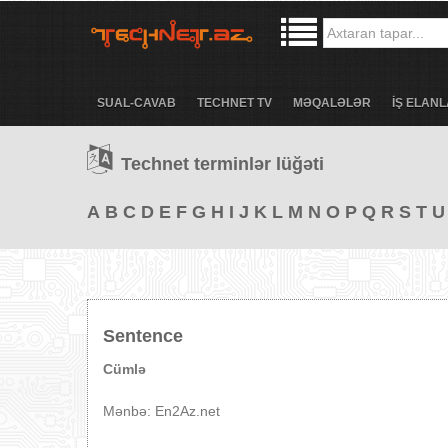
SUAL-CAVAB
TECHNET TV
MƏQALƏLƏR
İŞ ELANL
Technet terminlər lüğəti
A
B
C
D
E
F
G
H
I
J
K
L
M
N
O
P
Q
R
S
T
U
Sentence
Cümlə
Mənbə: En2Az.net