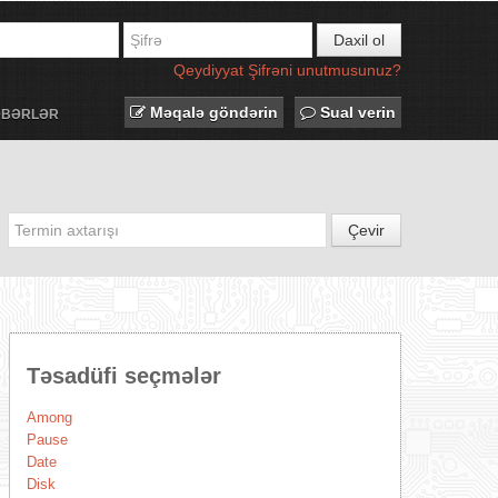
Daxil ol
Qeydiyyat
Şifrəni unutmusunuz?
Məqalə göndərin
Sual verin
ƏBƏRLƏR
Çevir
Təsadüfi seçmələr
Among
Pause
Date
Disk