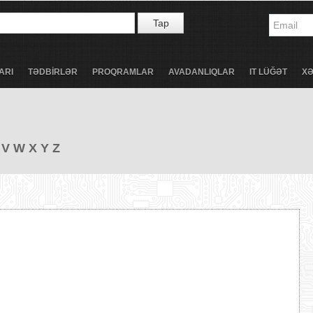
Tap
ARI
TƏDBİRLƏR
PROQRAMLAR
AVADANLIQLAR
IT LÜĞƏT
X
V
W
X
Y
Z