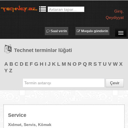
Giriş
,
Qeydiyyat
Sual verin
Məqalə göndərin
SUAL-CAVAB
Technet terminlər lüğəti
TECHNET TV
MƏQALƏLƏR
A
B
C
D
E
F
G
H
I
J
K
L
M
N
O
P
Q
R
S
T
U
V
W
X
Y
Z
İŞ ELANLARI
TƏDBİRLƏR
Çevir
PROQRAMLAR
AVADANLIQLAR
IT LÜĞƏT
Service
XƏBƏRLƏR
Xidmət, Servis, Kömək