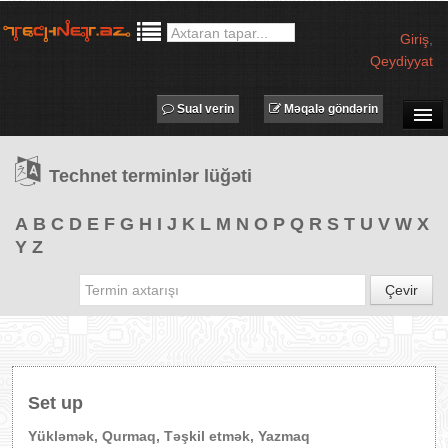
Giriş
,
Qeydiyyat
Sual verin
Məqalə göndərin
SUAL-CAVAB
Technet terminlər lüğəti
TECHNET TV
MƏQALƏLƏR
A
B
C
D
E
F
G
H
I
J
K
L
M
N
O
P
Q
R
S
T
U
V
W
X
Y
Z
İŞ ELANLARI
TƏDBİRLƏR
Çevir
PROQRAMLAR
AVADANLIQLAR
IT LÜĞƏT
Set up
XƏBƏRLƏR
Yükləmək, Qurmaq, Təşkil etmək, Yazmaq