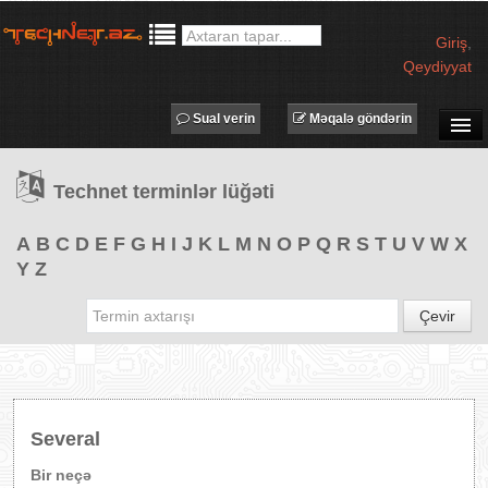
Giriş
,
Qeydiyyat
Sual verin
Məqalə göndərin
SUAL-CAVAB
Technet terminlər lüğəti
TECHNET TV
MƏQALƏLƏR
A
B
C
D
E
F
G
H
I
J
K
L
M
N
O
P
Q
R
S
T
U
V
W
X
Y
Z
İŞ ELANLARI
TƏDBİRLƏR
Çevir
PROQRAMLAR
AVADANLIQLAR
IT LÜĞƏT
Several
XƏBƏRLƏR
Bir neçə