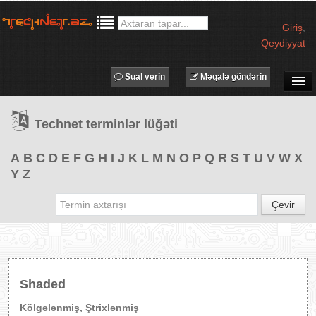
Giriş
,
Qeydiyyat
Sual verin
Məqalə göndərin
SUAL-CAVAB
Technet terminlər lüğəti
TECHNET TV
MƏQALƏLƏR
A
B
C
D
E
F
G
H
I
J
K
L
M
N
O
P
Q
R
S
T
U
V
W
X
Y
Z
İŞ ELANLARI
TƏDBİRLƏR
Çevir
PROQRAMLAR
AVADANLIQLAR
IT LÜĞƏT
Shaded
XƏBƏRLƏR
Kölgələnmiş, Ştrixlənmiş